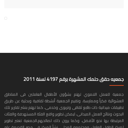
جمعيه حقق حلمك المشهرة برقم 4197 لسنة 2011
جمعية للعمل التنموي تهتم بشؤون الأطفال العاملين فى المناطق
العشوائية فكراً وممارسة. وتقيم الجمعية أنشطة ثقافية وبحثية عن طريق
تطبيقات ميدانية ذات طابع ثقافى وتربوى وخدمى، كما تهتم بنشر تقارير تلك
البحوث ونتائج العمل الميدانى، ليمكن تطوير واقع الفئة المستهدفة والفئات
المرتبطة بها نحو الأفضل، وكما يرون ذلك لصالحهم.الجمعية تعتبر تطوير
لمركز الطفل العامل ومجتمعه المحلى. نشأ المركز فى مصر القديمة عام