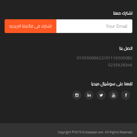
اشترك معنا
اشترك فى قائمتنا البريديه
اتصل بنا
01055006622/01116505082
0235628346
تابعنا على سوشيال ميديا
Copyright ©2019 Entawasel.com. All Rights Reserved