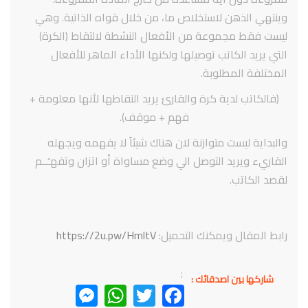
وينتهي الذهن لاستخلاص ما، من خلال قواه الذاتية. وهي
ليست فقط مجموعة من الأفعال النشطة لالتقاط (الكرة)
التي يريد الكاتب توصيلها ولكنها الأداء الماهر للأفعال
المختلفة المطلوبة.
(فالكاتب لدية كرة والقارئ يريد التقاطها لأنها معلومة +
فهم + موقف).
والبداية ليست متوازنة لان هناك شيئاً لا يفهمه ويجهله
القاريء ويريد التوصل الي وضع مساواة أو اتزان وتفهـُــم
لقصد الكاتب.
رابط المقال ويمكنك التحميل:
https://2u.pw/HmltV
;
شاركها بين اصدقائك :
Messenger
WhatsApp
Twitter
Facebook