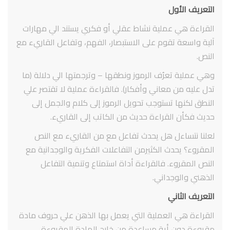
التعريف الأول
القراءة هي عملية نشاط عقلي أو فكري يستند الي مهارات
آلية واسعة تقوم على الاستبصار، الفهم، وتفاعل القاريء مع
النص.
وهي عملية تعرُف الرموز ونطقها – وترجمتها الي دلالة (ما
تدل عليه من معاني وأفكار). فالقراءة عملية لا تقتصر علي
النطق لكنها تستوجب تحويل الرموز إلى كلام والجمل إلى
حديث فكأن القراءة حديث من الكاتب إلى القاريء.
لعلنا نتساءل هل يحدث تفاعل مع من القاريء مع النص
المقروء؟ يحدث الكثيرمن التفاعلات الفكرية والوجدانية مع
النص المقروء. فالقراءة أداة استمتاع وتنمية التفاعل
الذهني والوجداني.
التعريف الثاني
القراءة هي العملية التي يعمل بها الذهن علي حروف مادة
مقروءة دون أية مساعدة من خارج المادة المقروءة.