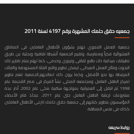
جمعيه حقق حلمك المشهرة برقم 4197 لسنة 2011
جمعية للعمل التنموي تهتم بشؤون الأطفال العاملين فى المناطق
العشوائية فكراً وممارسة. وتقيم الجمعية أنشطة ثقافية وبحثية عن طريق
تطبيقات ميدانية ذات طابع ثقافى وتربوى وخدمى، كما تهتم بنشر تقارير تلك
البحوث ونتائج العمل الميدانى، ليمكن تطوير واقع الفئة المستهدفة والفئات
المرتبطة بها نحو الأفضل، وكما يرون ذلك لصالحهم.الجمعية تعتبر تطوير
لمركز الطفل العامل ومجتمعه المحلى. نشأ المركز فى مصر القديمة عام
1998 ثم انتقل إلى العمرانية بمواجهة ساقية مكى عام 2002. أدار عدة
مشروعات لرعاية الطفل العامل حتى عام 2011، عندئذ قام الأعضاء
المؤسسون بتطوير كيانهم إلى جمعية حقق حلمك لترعى الأطفال العاملين
كذلك فى نفس المنطقة.
روابط سريعه