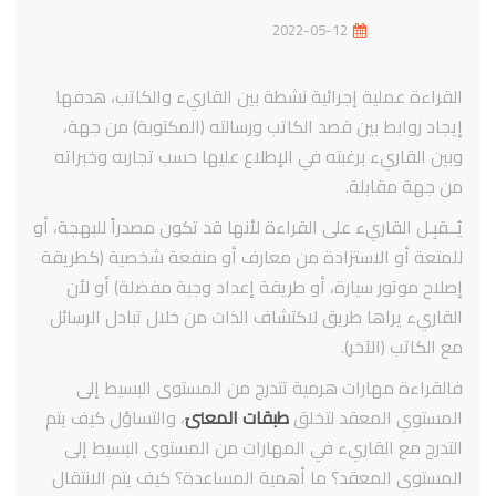
2022-05-12
القراءة عملية إجرائية نشطة بين القاريء والكاتب، هدفها
إيجاد روابط بين قصد الكاتب ورسالته (المكتوبة) من جهة،
وبين القاريء برغبته في الإطلاع عليها حسب تجاربه وخبراته
من جهة مقابلة.
يُــقبِـل القاريء على القراءة لأنها قد تكون مصدراً للبهجة، أو
للمتعة أو الاستزادة من معارف أو منفعة شخصية (كطريقة
إصلاح موتور سيارة، أو طريقة إعداد وجبة مفضلة) أو لأن
القاريء يراها طريق لاكتشاف الذات من خلال تبادل الرسائل
مع الكاتب (الآخر).
فالقراءة مهارات هرمية تتدرج من المستوى البسيط إلى
المستوي المعقد لتخلق
طبقات المعنىَ
، والتساؤل كيف يتم
التدرج مع القاريء في المهارات من المستوى البسيط إلى
المستوى المعقد؟ ما أهمية المساعدة؟ كيف يتم الانتقال