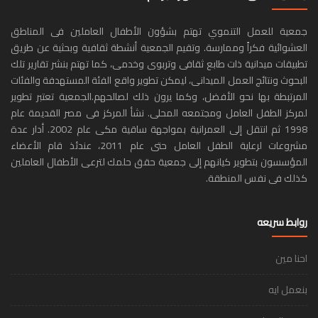
جمعية للعمل التنموي تهتم بشؤون الأطفال العاملين فى المناطق
العشوائية فكراً وممارسة. وتقيم الجمعية أنشطة ثقافية وبحثية عن طريق
تطبيقات ميدانية ذات طابع ثقافى وتربوى وخدمى، كما تهتم بنشر تقارير تلك
البحوث ونتائج العمل الميدانى، ليمكن تطوير واقع الفئة المستهدفة والفئات
المرتبطة بها نحو الأفضل، وكما يرون ذلك لصالحهم.الجمعية تعتبر تطوير
لمركز الطفل العامل ومجتمعه المحلى. نشأ المركز فى مصر القديمة عام
1998 ثم انتقل إلى العمرانية بمواجهة ساقية مكى عام 2002. أدار عدة
مشروعات لرعاية الطفل العامل حتى عام 2011، عندئذ قام الأعضاء
المؤسسون بتطوير كيانهم إلى جمعية حقق حلمك لترعى الأطفال العاملين
كذلك فى نفس المنطقة.
روابط سريعه
احنا مين
بنعمل ايه