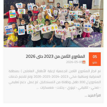
المشروع الثامن من 2023 حتى 2026
05
2026-05-05
مايو
تم انجاز المشروع الثامن للجمعية (رعاية الأطفال العاملين ) بمنطقة
العمرانية وساقية مكي 2023-2024-2025-2026 وتم تقديم خدمات
المشروع ل 300 طفل وطفلة من المستحقين تم عمل دعم تعليمي
- صحي - تثقيفي - تربوي - رحلات - معسكرات ...
اقرأ المزيد ...