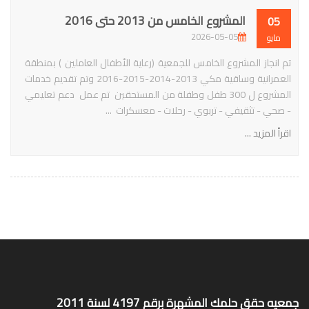
المشروع الخامس من 2013 حتى 2016
05
2026-05-05
مايو
تم انجاز المشروع الخامس للجمعية (رعاية الأطفال العاملين ) بمنطقة
العمرانية وساقية مكي 2013-2014-2015-2016 وتم تقديم خدمات
المشروع ل 300 طفل وطفلة من المستحقين تم عمل دعم تعليمي
- صحي - تثقيفي - تربوي - رحلات - معسكرات ...
اقرأ المزيد ...
جمعيه حقق حلمك المشهرة برقم 4197 لسنة 2011