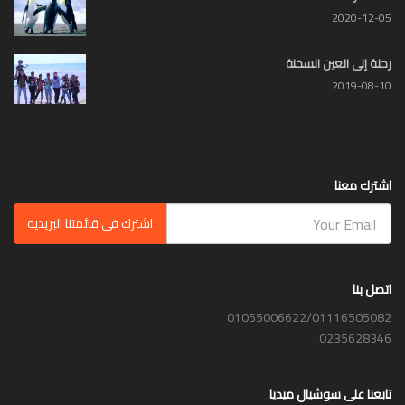
2020-12-05
رحلة إلى العين السخنة
2019-08-10
اشترك معنا
اشترك فى قائمتنا البريديه
اتصل بنا
01055006622/01116505082
0235628346
تابعنا على سوشيال ميديا