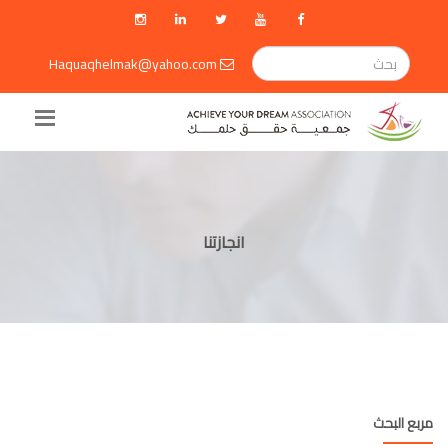
Haquaqhelmak@yahoo.com
انجازتنا
مربع البحث