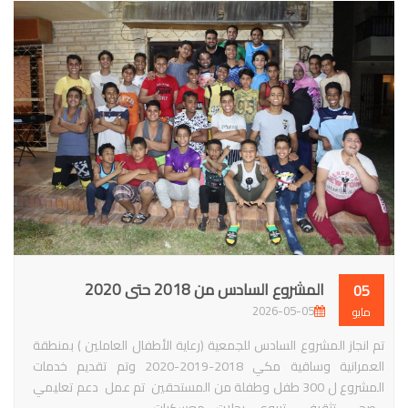
المشروع السادس من 2018 حتى 2020
05
2026-05-05
مايو
تم انجاز المشروع السادس للجمعية (رعاية الأطفال العاملين ) بمنطقة
العمرانية وساقية مكي 2018-2019-2020 وتم تقديم خدمات
المشروع ل 300 طفل وطفلة من المستحقين تم عمل دعم تعليمي
- صحي - تثقيفي - تربوي - رحلات - معسكرات ...