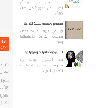
ناقشنا في موضع سابق أن
الكاتب يبذل مجهوداَ كي يكتب
كتاباً له ...
مفهوم وطبيعة عملية القراءة
أولاً: في تعريف القراءة تعددت
تعريفات القراءة وتصنيفاتها
13
ومن ...
مايو
استراتيجيات القراءة ومهاراتها
هذا المحتوى يهدف إلى:
القراء
معاونة المتدربين لمساعدة
الأطفال الذين ...
القاري
يُــقب
موتور 
فالقرا
القاري