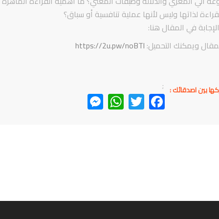
عة الي المغزي والدلالة وطبقات المعني؟ ما أهمية القراءة الماهرة 
قراءة لذاتها وليس لأنها عملية تنافسية أو سباق؟
لإجابة في المقال هنا:
لمقال ويمكنك التحميل:
https://2u.pw/noBTl
;
كها بين اصدقائك :
Messenger
WhatsApp
Twitter
Facebook