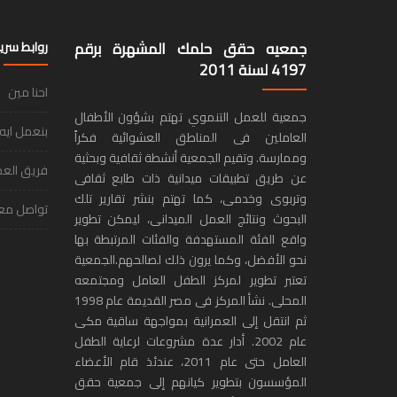
جمعيه حقق حلمك المشهرة برقم
روابط سري
4197 لسنة 2011
احنا مين
جمعية للعمل التنموي تهتم بشؤون الأطفال
بنعمل ايه
العاملين فى المناطق العشوائية فكراً
وممارسة. وتقيم الجمعية أنشطة ثقافية وبحثية
فريق الع
عن طريق تطبيقات ميدانية ذات طابع ثقافى
وتربوى وخدمى، كما تهتم بنشر تقارير تلك
تواصل معن
البحوث ونتائج العمل الميدانى، ليمكن تطوير
واقع الفئة المستهدفة والفئات المرتبطة بها
نحو الأفضل، وكما يرون ذلك لصالحهم.الجمعية
تعتبر تطوير لمركز الطفل العامل ومجتمعه
المحلى. نشأ المركز فى مصر القديمة عام 1998
ثم انتقل إلى العمرانية بمواجهة ساقية مكى
عام 2002. أدار عدة مشروعات لرعاية الطفل
العامل حتى عام 2011، عندئذ قام الأعضاء
المؤسسون بتطوير كيانهم إلى جمعية حقق