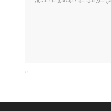
في تحفيز المزيد منها ؟ كيف نكون قراء ماهرين