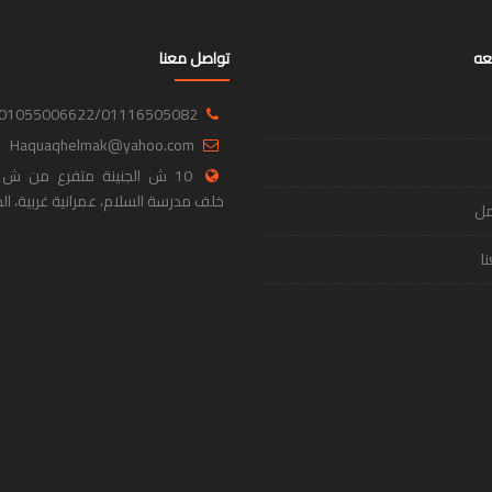
عه
تواصل معنا
01055006622/01116505082
Haquaqhelmak@yahoo.com
10 ش الجنينة متفرع من ش ا
خلف مدرسة السلام، عمرانية غربية، الج
مل
ا