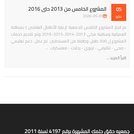
المشروع الخامس من 2013 حتى 2016
05
2026-05-05
مايو
تم انجاز المشروع الخامس للجمعية (رعاية الأطفال العاملين ) بمنطقة
العمرانية وساقية مكي 2013-2014-2015-2016 وتم تقديم خدمات
المشروع ل 300 طفل وطفلة من المستحقين تم عمل دعم تعليمي
- صحي - تثقيفي - تربوي - رحلات - معسكرات ...
اقرأ المزيد ...
جمعيه حقق حلمك المشهرة برقم 4197 لسنة 2011