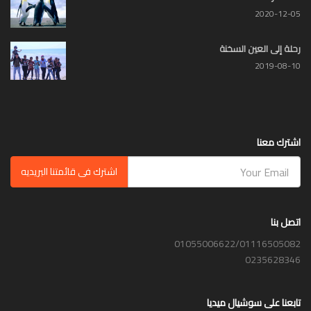
2020-12-05
رحلة إلى العين السخنة
2019-08-10
اشترك معنا
اشترك فى قائمتنا البريديه
اتصل بنا
01055006622/01116505082
0235628346
تابعنا على سوشيال ميديا