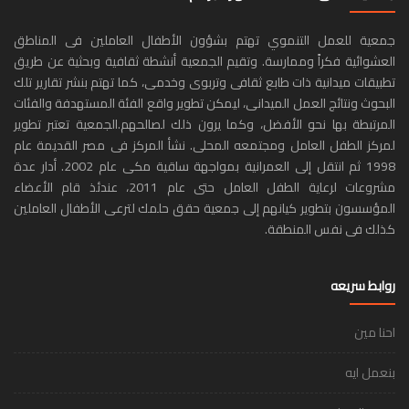
جمعية للعمل التنموي تهتم بشؤون الأطفال العاملين فى المناطق
العشوائية فكراً وممارسة. وتقيم الجمعية أنشطة ثقافية وبحثية عن طريق
تطبيقات ميدانية ذات طابع ثقافى وتربوى وخدمى، كما تهتم بنشر تقارير تلك
البحوث ونتائج العمل الميدانى، ليمكن تطوير واقع الفئة المستهدفة والفئات
المرتبطة بها نحو الأفضل، وكما يرون ذلك لصالحهم.الجمعية تعتبر تطوير
لمركز الطفل العامل ومجتمعه المحلى. نشأ المركز فى مصر القديمة عام
1998 ثم انتقل إلى العمرانية بمواجهة ساقية مكى عام 2002. أدار عدة
مشروعات لرعاية الطفل العامل حتى عام 2011، عندئذ قام الأعضاء
المؤسسون بتطوير كيانهم إلى جمعية حقق حلمك لترعى الأطفال العاملين
كذلك فى نفس المنطقة.
روابط سريعه
احنا مين
بنعمل ايه