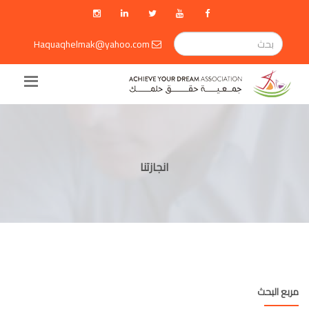
Haquaqhelmak@yahoo.com
انجازتنا
مربع البحث