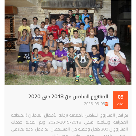
المشروع السادس من 2018 حتى 2020
05
2026-05-05
مايو
تم انجاز المشروع السادس للجمعية (رعاية الأطفال العاملين ) بمنطقة
العمرانية وساقية مكي 2018-2019-2020 وتم تقديم خدمات
المشروع ل 300 طفل وطفلة من المستحقين تم عمل دعم تعليمي
- صحي - تثقيفي - تربوي - رحلات - معسكرات ...