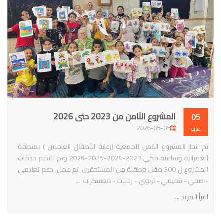
المشروع الثامن من 2023 حتى 2026
05
2026-05-05
مايو
تم انجاز المشروع الثامن للجمعية (رعاية الأطفال العاملين ) بمنطقة
العمرانية وساقية مكي 2023-2024-2025-2026 وتم تقديم خدمات
المشروع ل 300 طفل وطفلة من المستحقين تم عمل دعم تعليمي
- صحي - تثقيفي - تربوي - رحلات - معسكرات ...
اقرأ المزيد ...