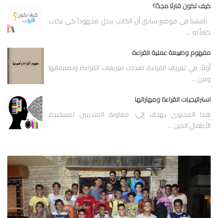
كيف تكون قارئا مجدًا؟
ناقشنا في موضع سابق أن الكاتب يبذل مجهوداَ كي يكتب
كتاباً له ...
مفهوم وطبيعة عملية القراءة
أولاً: في تعريف القراءة تعددت تعريفات القراءة وتصنيفاتها
ومن ...
استراتيجيات القراءة ومهاراتها
هذا المحتوى يهدف إلى: معاونة المتدربين لمساعدة
الأطفال الذين ...