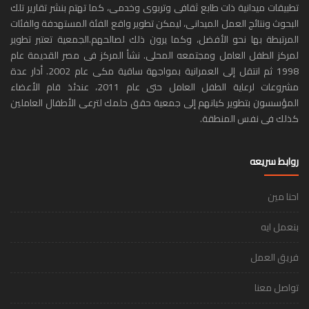
تطبيقات ميدانية ذات طابع ثقافى وتربوى وخدمى، كما تهتم بنشر تقارير تلك
البحوث ونتائج العمل الميدانى، ليمكن تطوير واقع الفئة المستهدفة والفئات
المرتبطة بها نحو الأفضل، وكما يرون ذلك لصالحهم.الجمعية تعتبر تطوير
لمركز الطفل العامل ومجتمعه المحلى. نشأ المركز فى مصر القديمة عام
1998 ثم انتقل إلى العمرانية بمواجهة ساقية مكى عام 2002. أدار عدة
مشروعات لرعاية الطفل العامل حتى عام 2011، عندئذ قام الأعضاء
المؤسسون بتطوير كيانهم إلى جمعية حقق حلمك لترعى الأطفال العاملين
كذلك فى نفس المنطقة.
روابط سريعه
احنا مين
بنعمل ايه
فريق العمل
تواصل معنا