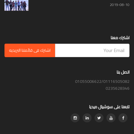
2019-08-10
اشترك معنا
اشترك فى قائمتنا البريديه
اتصل بنا
01055006622/01116505082
0235628346
تابعنا على سوشيال ميديا