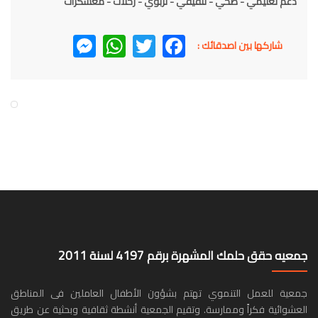
دعم تعليمي - صحي - تثقيفي - تربوي - رحلات - معسكرات
Messenger
WhatsApp
Twitter
Facebook
شاركها بين اصدقائك :
جمعيه حقق حلمك المشهرة برقم 4197 لسنة 2011
جمعية للعمل التنموي تهتم بشؤون الأطفال العاملين فى المناطق
العشوائية فكراً وممارسة. وتقيم الجمعية أنشطة ثقافية وبحثية عن طريق