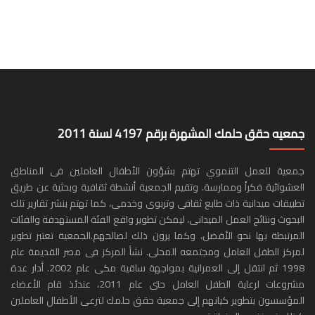
جمعيه حقق حلمك المشهرة برقم 4197 لسنة 2011
جمعية للعمل التنموي تهتم بشؤون الأطفال العاملين فى المناطق
العشوائية فكراً وممارسة. وتقيم الجمعية أنشطة ثقافية وبحثية عن طريق
تطبيقات ميدانية ذات طابع ثقافى وتربوى وخدمى، كما تهتم بنشر تقارير تلك
البحوث ونتائج العمل الميدانى، ليمكن تطوير واقع الفئة المستهدفة والفئات
المرتبطة بها نحو الأفضل، وكما يرون ذلك لصالحهم.الجمعية تعتبر تطوير
لمركز الطفل العامل ومجتمعه المحلى. نشأ المركز فى مصر القديمة عام
1998 ثم انتقل إلى العمرانية بمواجهة ساقية مكى عام 2002. أدار عدة
مشروعات لرعاية الطفل العامل حتى عام 2011، عندئذ قام الأعضاء
المؤسسون بتطوير كيانهم إلى جمعية حقق حلمك لترعى الأطفال العاملين