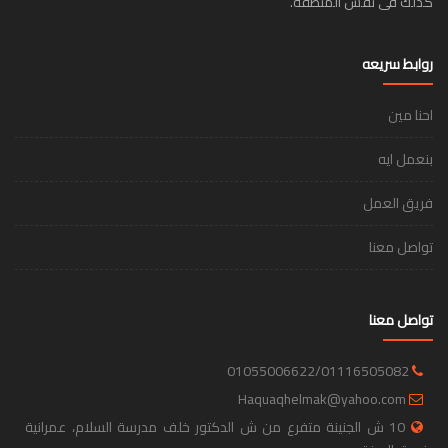
كذلك فى نفس المنطقة.
روابط سريعه
احنا مين
بنعمل ايه
فريق العمل
تواصل معنا
تواصل معنا
01055006622/01116505082
Haquaqhelmak@yahoo.com
10 ش الجنينة متفرع من ش الدكتور خلف مدرسة السلام، عمرانية