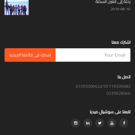
رحلة إلى العين السخنة
2019-08-10
اشترك معنا
اشترك فى قائمتنا البريديه
اتصل بنا
01055006622/01116505082
0235628346
تابعنا على سوشيال ميديا