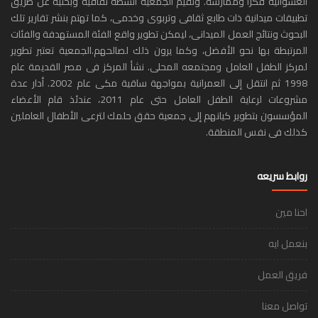
العشوائية فكراً وممارسة. وتقيم الجمعية أنشطة ثقافية وبحثية عن طريق
تطبيقات ميدانية ذات طابع ثقافى وتربوى وخدمى، كما تهتم بنشر تقارير تلك
البحوث ونتائج العمل الميدانى، ليمكن تطوير واقع الفئة المستهدفة والفئات
المرتبطة بها نحو الأفضل، وكما يرون ذلك لصالحهم.الجمعية تعتبر تطوير
لمركز الطفل العامل ومجتمعه المحلى. نشأ المركز فى مصر القديمة عام
1998 ثم انتقل إلى العمرانية بمواجهة ساقية مكى عام 2002. أدار عدة
مشروعات لرعاية الطفل العامل حتى عام 2011، عندئذ قام الأعضاء
المؤسسون بتطوير كيانهم إلى جمعية حقق حلمك لترعى الأطفال العاملين
كذلك فى نفس المنطقة.
روابط سريعه
احنا مين
بنعمل ايه
فريق العمل
تواصل معنا