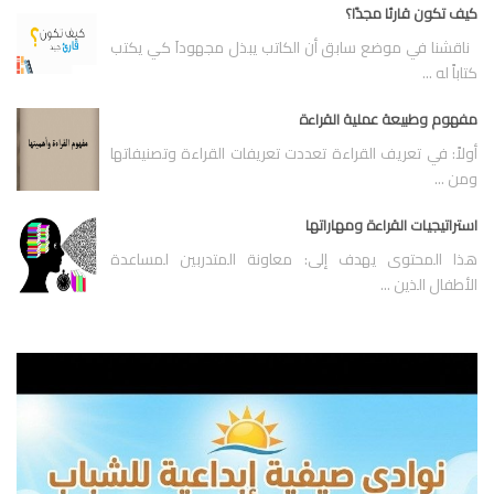
كيف تكون قارئا مجدًا؟
ناقشنا في موضع سابق أن الكاتب يبذل مجهوداَ كي يكتب
كتاباً له ...
مفهوم وطبيعة عملية القراءة
أولاً: في تعريف القراءة تعددت تعريفات القراءة وتصنيفاتها
ومن ...
استراتيجيات القراءة ومهاراتها
هذا المحتوى يهدف إلى: معاونة المتدربين لمساعدة
الأطفال الذين ...