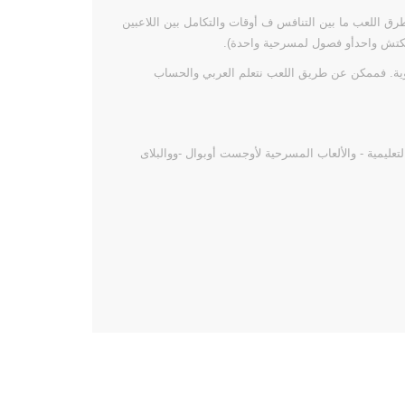
رق اللعب ما بين ال
تنافس ف أوقات والتكامل بين اللاعبين
كتش واحدأو فصول لمسرحية واحدة).
ية
. فممكن عن طريق اللعب نتعلم العربي والحساب
التعليمية - والألعاب المسرحية لأوجست أوبوال -ووالبلاى