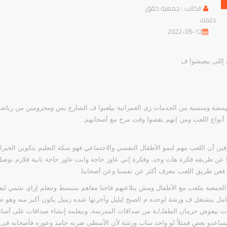
الكاتب : جمعية حقق
حلمك
2022-05-12
 إللى بيعيشوا ف
شة ومنسية من الخدمات زى العمرانية بيلعبوا ف الشارع بس ومحرومين من رياضات
أنواع اللعب ومن إنهم يقضوا وقت مرح مع أصحابهم.
رفين أن اللعب مهم لنمو الأطفال النفسي والاجتماعي فهو سكة التعليم بتكوين الخبرات
ا عن طريقه فكرة هات وخد، وفكرة إني عاوز حاجة وانت عاوز حاجة تانية فلازم ن
 فعن طريق اللعب بنعرف أكثر عن نفسنا وعن أصحابنا.
لجمعية بنلعب مع الأطفال ومش بنلاعبهم فاحنا معاهم بننبسط ونتعلم إزاي ننتمي لب
ل بيشتغل ف ورشة لوحده م الصبح لبليل وآخرتها عنده زميل يكون أكبر منه وهو 
ت بيعوض حرمان الطفلـ/ـة من صداقات المدرسة، وبيعلمه
إنشاء
صداقات على أساس 
يساعدو بعض فمثلاً لو واحد ساب ورشة لأن الأسطى ضربه جامد وعوره فأصحابه فى ال