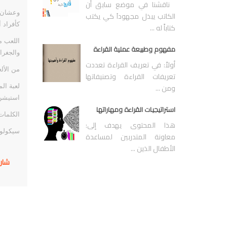
ناقشنا في موضع سابق أن
وعشان ك
الكاتب يبذل مجهوداَ كي يكتب
كأفراد 
كتاباً له ...
اللعب م
مفهوم وطبيعة عملية القراءة
والجغراف
أولاً: في تعريف القراءة تعددت
من الألع
تعريفات القراءة وتصنيفاتها
ومن ...
لعبة ال
استيشن 
استراتيجيات القراءة ومهاراتها
الكلمات
هذا المحتوى يهدف إلى:
سيكولوج
معاونة المتدربين لمساعدة
الأطفال الذين ...
شار