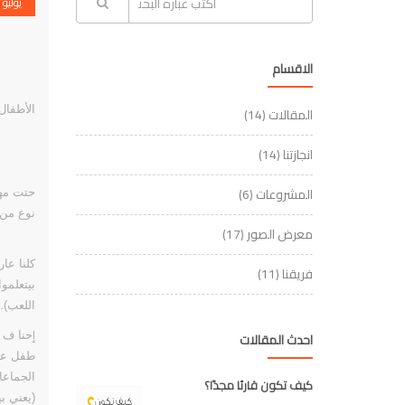
يوليو
الاقسام
الأطفال
المقالات
(14)
انجازتنا
(14)
المشروعات
(6)
حتت مهم
نوع من 
معرض الصور
(17)
كلنا عا
فريقنا
(11)
بيتعلمو
اللعب).
إ
احدث المقالات
حنا ف ا
طفل عام
ا
لجماعا
كيف تكون قارئا مجدًا؟
(يعني ب