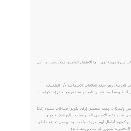
 كتيرة مهمة لهم. أما الأطفال العاملين فمحرومين من كل
 الخاصة، وهو سكة العلاقات الاجتماعية لأن الطفلـ/ـة
وصل لخط وسط بينا عشان نلعب ونستمتع مع بعض (سيكولوجية
عض وللمكان. وهمة بيتعملوا إزاي يكونوا صداقات ممتدة (فكل
صبي عنده وعند الأسطى الكبير صاحب الورشة).
فتكوين
كونهم أطفال لهم ظروف واحدة. ودا بيعمل تعاضد داخلي
مجموعة بيدوروا له على ورشة تانية).