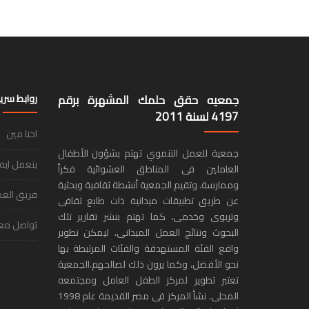
جمعيه حقق حلمك المشهرة برقم
روابط سري
4197 لسنة 2011
احنا مين
جمعية للعمل التنموي تهتم بشؤون الأطفال
بنعمل ايه
العاملين فى المناطق العشوائية فكراً
وممارسة. وتقيم الجمعية أنشطة ثقافية وبحثية
فريق الع
عن طريق تطبيقات ميدانية ذات طابع ثقافى
وتربوى وخدمى، كما تهتم بنشر تقارير تلك
تواصل معن
البحوث ونتائج العمل الميدانى، ليمكن تطوير
واقع الفئة المستهدفة والفئات المرتبطة بها
نحو الأفضل، وكما يرون ذلك لصالحهم.الجمعية
تعتبر تطوير لمركز الطفل العامل ومجتمعه
المحلى. نشأ المركز فى مصر القديمة عام 1998