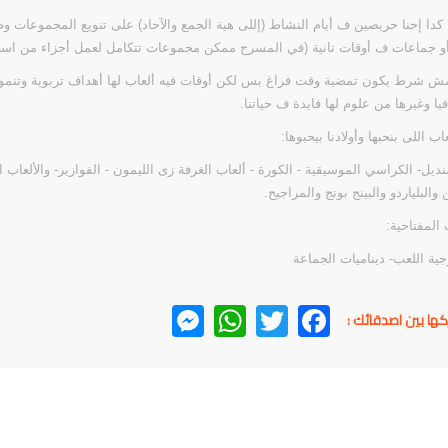
دا إحنا حريصين ف أيام النشاط (إللى هية الجمع والآحاد) على تنويع المجموعات وط
أو جماعات ف أوقات تانية (في المسرح ممكن مجموعات تتكامل لعمل أجزاء من اس
ش شرط يكون تمضية وقت فراغ بس لكن أوقات فيه ألعاب لها أهداف تربوية وتنمو
يا وغيرها من علوم لها فايدة ف حياتنا.
اب اللى بنحبها وأولادنا بيحبوها:
منديل- الكراسي الموسيقية - الكورة - ألعاب الغرفة زى الليمون - الفوازير- والألعاب 
والبلياردو والبينج بونج والمراجيح.
 المفتاحية:
ية اللعب- ديناميات الجماعة
Messenger
WhatsApp
Twitter
Facebook
كها بين اصدقائك :