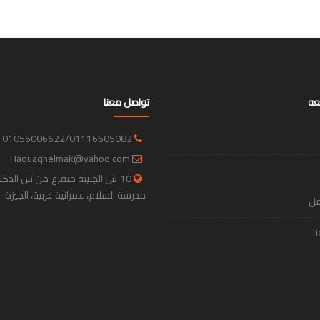
عه
تواصل معنا
01055006622/01116505082
Haquaqhelmak@yahoo.com
10 ش الجنينة متفرع من ش الدك
مدرسة السلام، عمرانية غربية، الجيزة
مل
ا